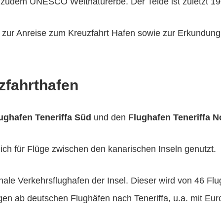
t zudem UNESCO Weltnaturerbe. Der Teide ist zuletzt 1
en zur Anreise zum Kreuzfahrt Hafen sowie zur Erkundung 
zfahrthafen
ughafen Teneriffa Süd
und den F
lughafen Teneriffa N
ich für Flüge zwischen den kanarischen Inseln genutzt.
onale Verkehrsflughafen der Insel. Dieser wird von 46 Fl
gen ab deutschen Flughäfen nach Teneriffa, u.a. mit Eur