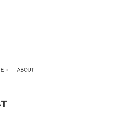
FE
ABOUT
ST