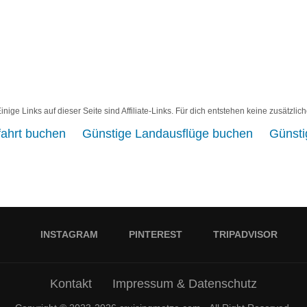
inige Links auf dieser Seite sind Affiliate-Links. Für dich entstehen keine zusätzlic
fahrt buchen
Günstige Landausflüge buchen
Günsti
INSTAGRAM
PINTEREST
TRIPADVISOR
Kontakt
Impressum & Datenschutz