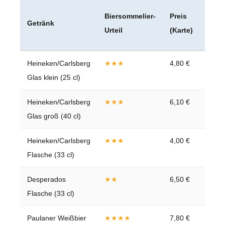
Endp
Biersommelier-
Preis
Getränk
inkl.
Urteil
(Karte)
Servi
Heineken/Carlsberg
★★★
4,80 €
5,52 
Glas klein (25 cl)
Heineken/Carlsberg
★★★
6,10 €
7,01 
Glas groß (40 cl)
Heineken/Carlsberg
★★★
4,00 €
4,60 
Flasche (33 cl)
Desperados
★★
6,50 €
7,47 
Flasche (33 cl)
Paulaner Weißbier
★★★★
7,80 €
8,97 