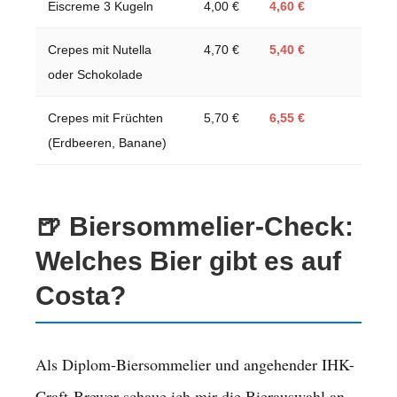
Eiscreme 3 Kugeln
4,00 €
4,60 €
Crepes mit Nutella
4,70 €
5,40 €
oder Schokolade
Crepes mit Früchten
5,70 €
6,55 €
(Erdbeeren, Banane)
🍺 Biersommelier-Check:
Welches Bier gibt es auf
Costa?
Als Diplom-Biersommelier und angehender IHK-
Craft-Brewer schaue ich mir die Bierauswahl an